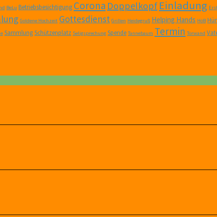
Einladung
Corona
Doppelkopf
Betriebsbesichtigung
nd
BeLu
Er
lung
Gottesdienst
Helping Hands
Hüm
Goldene Hochzeit
Grillen
Heidegruß
HöB
Termin
Sammlung
Schützenplatz
Spende
Vat
ne
Seligsprechung
Tannebaum
Torwand