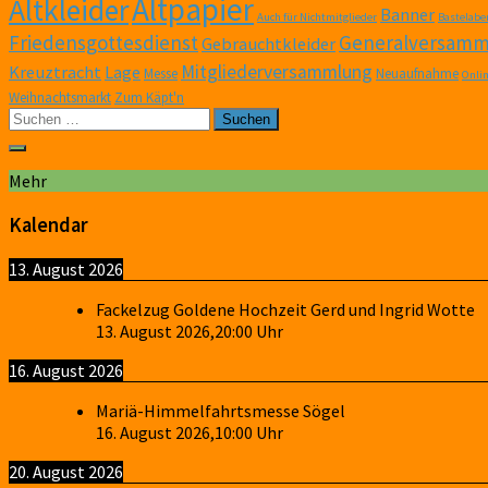
Altpapier
Altkleider
Banner
Auch für Nichtmitglieder
Bastelabe
Friedensgottesdienst
Generalversamm
Gebrauchtkleider
Mitgliederversammlung
Kreuztracht
Lage
Messe
Neuaufnahme
Onli
Weihnachtsmarkt
Zum Käpt'n
Suchen
nach:
Mehr
Kalendar
13. August 2026
Fackelzug Goldene Hochzeit Gerd und Ingrid Wotte
13. August 2026
,
20:00
Uhr
16. August 2026
Mariä-Himmelfahrtsmesse Sögel
16. August 2026
,
10:00
Uhr
20. August 2026