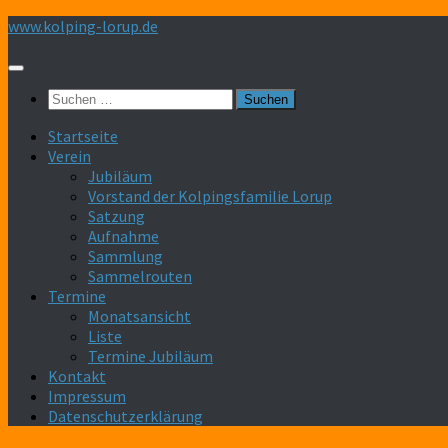
Zum
www.kolping-lorup.de
Inhalt
springen
Suchen
nach:
Startseite
Verein
Jubiläum
Vorstand der Kolpingsfamilie Lorup
Satzung
Aufnahme
Sammlung
Sammelrouten
Termine
Monatsansicht
Liste
Termine Jubiläum
Kontakt
Impressum
Datenschutzerklärung