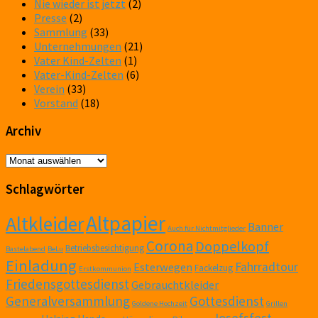
Nie wieder ist jetzt
(2)
Presse
(2)
Sammlung
(33)
Unternehmungen
(21)
Vater Kind-Zelten
(1)
Vater-Kind-Zelten
(6)
Verein
(33)
Vorstand
(18)
Archiv
Archiv
Schlagwörter
Altpapier
Altkleider
Banner
Auch für Nichtmitglieder
Corona
Doppelkopf
Betriebsbesichtigung
Bastelabend
BeLu
Einladung
Fahrradtour
Esterwegen
Fackelzug
Erstkommunion
Friedensgottesdienst
Gebrauchtkleider
Generalversammlung
Gottesdienst
Goldene Hochzeit
Grillen