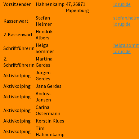
Vorsitzender
Hahnenkamp
47, 26871
lorup.de
Papenburg
Stefan
stefan.hel
Kassenwart
Helmer
lorup.de
Hendrik
2. Kassenwart
Albers
Helga
helga.somm
Schriftführerin
Sommer
lorup.de
2.
Martina
Schriftführerin
Gerdes
Jürgen
Aktivkolping
Gerdes
Aktivkolping
Jana Gerdes
Andrea
Aktivkolping
Jansen
Carina
Aktivkolping
Ostermann
Aktivkolping
Kerstin Klues
Tim
Aktivkolping
Hahnenkamp