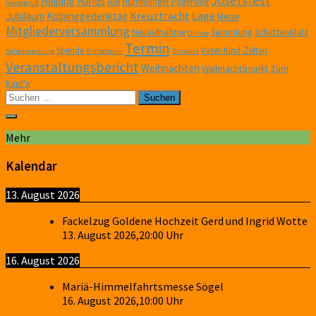
Josefsfest
Helping Hands
Hümmlinger Pilgerweg
Heidegruß
HöB
Kreuztracht
Lage
Jubiläum
Kolpinggedenktag
Messe
Mitgliederversammlung
Neuaufnahme
Sammlung
Schützenplatz
Online
Termin
Spende
Vater-Kind-Zelten
Seligsprechung
Tannebaum
Torwand
Veranstaltungsbericht
Weihnachten
Weihnachtsmarkt
Zum
Käpt'n
Suchen
nach:
Mehr
Kalendar
13. August 2026
Fackelzug Goldene Hochzeit Gerd und Ingrid Wotte
13. August 2026
,
20:00
Uhr
16. August 2026
Mariä-Himmelfahrtsmesse Sögel
16. August 2026
,
10:00
Uhr