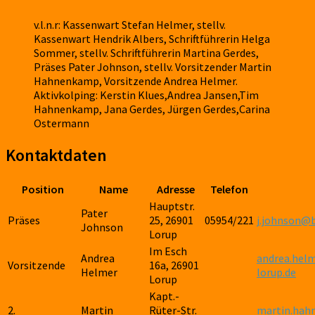
v.l.n.r: Kassenwart Stefan Helmer, stellv.
Kassenwart Hendrik Albers, Schriftführerin Helga
Sommer, stellv. Schriftführerin Martina Gerdes,
Präses Pater Johnson, stellv. Vorsitzender Martin
Hahnenkamp, Vorsitzende Andrea Helmer.
Aktivkolping: Kerstin Klues,Andrea Jansen,Tim
Hahnenkamp, Jana Gerdes, Jürgen Gerdes,Carina
Ostermann
Kontaktdaten
Position
Name
Adresse
Telefon
Hauptstr.
Pater
Präses
25, 26901
05954/221
j.johnson@
Johnson
Lorup
Im Esch
Andrea
andrea.hel
Vorsitzende
16a, 26901
Helmer
lorup.de
Lorup
Kapt.-
2.
Martin
Rüter-Str.
martin.hah