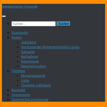
Zum
www.kolping-lorup.de
Inhalt
springen
Suchen
nach:
Startseite
Verein
Jubiläum
Vorstand der Kolpingsfamilie Lorup
Satzung
Aufnahme
Sammlung
Sammelrouten
Termine
Monatsansicht
Liste
Termine Jubiläum
Kontakt
Impressum
Datenschutzerklärung