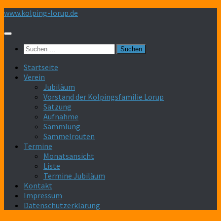
Zum
www.kolping-lorup.de
Inhalt
springen
Suchen
nach:
Startseite
Verein
Jubiläum
Vorstand der Kolpingsfamilie Lorup
Satzung
Aufnahme
Sammlung
Sammelrouten
Termine
Monatsansicht
Liste
Termine Jubiläum
Kontakt
Impressum
Datenschutzerklärung