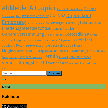
Altpapier
Altkleider
Banner
Auch für Nichtmitglieder
Corona
Doppelkopf
Betriebsbesichtigung
Bastelabend
BeLu
Einladung
Fahrradtour
Esterwegen
Fackelzug
Erstkommunion
Friedensgottesdienst
Gebrauchtkleider
Generalversammlung
Gottesdienst
Goldene Hochzeit
Grillen
Josefsfest
Helping Hands
Hümmlinger Pilgerweg
Heidegruß
HöB
Kreuztracht
Lage
Jubiläum
Kolpinggedenktag
Messe
Mitgliederversammlung
Neuaufnahme
Sammlung
Schützenplatz
Online
Termin
Spende
Vater-Kind-Zelten
Seligsprechung
Tannebaum
Torwand
Veranstaltungsbericht
Weihnachten
Weihnachtsmarkt
Zum
Käpt'n
Suchen
nach:
Mehr
Kalendar
13. August 2026