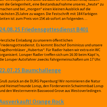
wir die Gelegenheit, eine Bestandsaufnahme unseres „heute“ zu
machen und bei „morgen“ einen kleinen Ausblick auf die
nächsten 25Jahre zu wagen. Die Festschrift mit 184 farbigen
Seiten ist zum Preis von 15€ ab sofort an folgenden…
24.08.25 Friedensgottesdienst B401
Herzliche Einladung zu unserem öffentlichen
Friedensgottesdienst. Es kommt Bischof Dominicus und unsere
Jagdhornbläser „Hubertus“. Für Radler haben wir extra ein WC
organisiert. Loruper Radler treffen sich um 16:30 beim Käpt’n,
die Loruper Autofahrer zwecks Fahrgemeinschaften um 17 Uhr.
22.07.25 Baumchallenge
Gruß zurück an die DLRG Papenburg! Wir nominieren die Natur
und Heimatfreunde Lorup, den Förderverein Schwimmbad Lorup
und den Westernverein Basswood Grove aus Westoverledingen.
Ausverkauft! Orange Rock