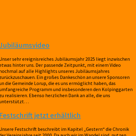
Jubiläumsvideo
Unser sehr ereignisreiches Jubiläumsjahr 2025 liegt inzwischen
etwas hinter uns. Der passende Zeitpunkt, mit einem Video
nochmal auf alle Highlights unseres Jubiläumsjahres
zurückzuschauen. Ein großes Dankeschön an unsere Sponsoren
un die Gemeinde Lorup, die es uns ermöglicht haben, das
umfangreiche Programm und insbesonderen den Kolpinggarten
zu realisieren. Ebenso herzlichen Dank an alle, die uns
unterstützt…
Festschrift jetzt erhältlich
Unsere Festschrift beschreibt im Kapitel „Gestern“ die Chronik
der Vereinsjahre seit 2000. Da auch wir im Wandel sind, nutzen