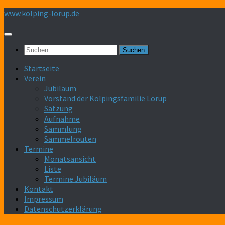
Zum
www.kolping-lorup.de
Inhalt
springen
Suchen
nach:
Startseite
Verein
Jubiläum
Vorstand der Kolpingsfamilie Lorup
Satzung
Aufnahme
Sammlung
Sammelrouten
Termine
Monatsansicht
Liste
Termine Jubiläum
Kontakt
Impressum
Datenschutzerklärung