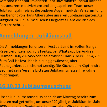
Vorstand ist somit im dritten Jahr unverändert und wir können
mit unserem motiviertem und eingespieltem Team unser
Jubiläumsjahr feiern. Besonderer Augenmerk der Versammlung
war Bericht von Hans Albers über unseren Jubiläumsgarten. Als
Mitglied im Jubiläumsauschuss begleitet Hans die Idee des
Gartens sehr…
Anmeldungen Jubiläumsball
Die Anmeldungen für unseren Festball sind im vollen Gange.
Reservierungen noch bis Freitag per Whatsapp bei Andrea
Helmer 0160/2967455 oder telefonisch Hans Albers 05954/209.
Zum Ball ist festliche Kleidung gewünscht, aber
Abendgarderobe nicht notwendig. Die Küche beim Käpt’n wird
geöffnet sein. Vereine bitte zur Jubiläumsmesse ihre Fahne
mitbringen.
16.10.23 Jubiläumsauschuss
Unser Jubiläumssauschuss hat sich am Montag bereits zum
dritten mal getroffen, um unser 100 jähriges Jubiläum im Jahr
2025 zu planen. Soviel sei schon verraten: Wir planen ein