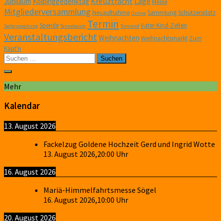
Kreuztracht
Lage
Jubiläum
Kolpinggedenktag
Messe
Mitgliederversammlung
Neuaufnahme
Sammlung
Schützenplatz
Online
Termin
Spende
Vater-Kind-Zelten
Seligsprechung
Tannebaum
Torwand
Veranstaltungsbericht
Weihnachten
Weihnachtsmarkt
Zum
Käpt'n
Suchen
nach:
Mehr
Kalendar
13. August 2026
Fackelzug Goldene Hochzeit Gerd und Ingrid Wotte
13. August 2026
,
20:00
Uhr
16. August 2026
Mariä-Himmelfahrtsmesse Sögel
16. August 2026
,
10:00
Uhr
20. August 2026