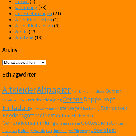
Presse
(2)
Sammlung
(33)
Unternehmungen
(21)
Vater Kind-Zelten
(1)
Vater-Kind-Zelten
(6)
Verein
(33)
Vorstand
(18)
Archiv
Archiv
Schlagwörter
Altpapier
Altkleider
Banner
Auch für Nichtmitglieder
Corona
Doppelkopf
Betriebsbesichtigung
Bastelabend
BeLu
Einladung
Fahrradtour
Esterwegen
Fackelzug
Erstkommunion
Friedensgottesdienst
Gebrauchtkleider
Generalversammlung
Gottesdienst
Goldene Hochzeit
Grillen
Josefsfest
Helping Hands
Hümmlinger Pilgerweg
Heidegruß
HöB