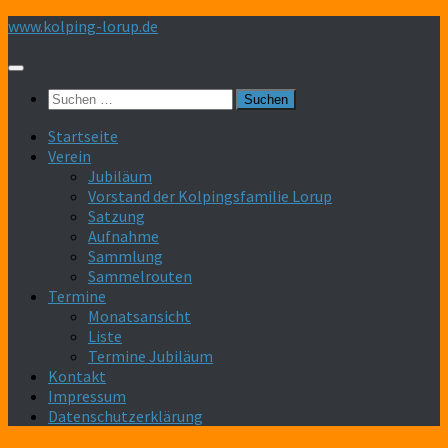
Zum
www.kolping-lorup.de
Inhalt
springen
Suchen
nach:
Startseite
Verein
Jubiläum
Vorstand der Kolpingsfamilie Lorup
Satzung
Aufnahme
Sammlung
Sammelrouten
Termine
Monatsansicht
Liste
Termine Jubiläum
Kontakt
Impressum
Datenschutzerklärung