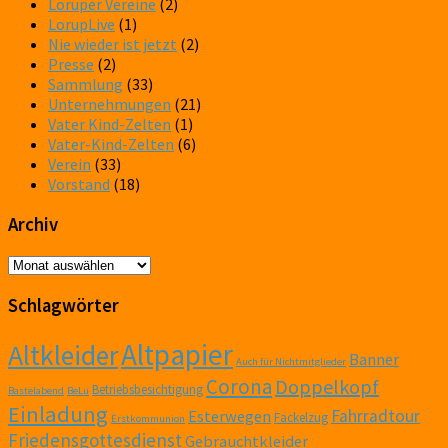
Loruper Vereine
(2)
LorupLive
(1)
Nie wieder ist jetzt
(2)
Presse
(2)
Sammlung
(33)
Unternehmungen
(21)
Vater Kind-Zelten
(1)
Vater-Kind-Zelten
(6)
Verein
(33)
Vorstand
(18)
Archiv
Archiv
Schlagwörter
Altpapier
Altkleider
Banner
Auch für Nichtmitglieder
Corona
Doppelkopf
Betriebsbesichtigung
Bastelabend
BeLu
Einladung
Fahrradtour
Esterwegen
Fackelzug
Erstkommunion
Friedensgottesdienst
Gebrauchtkleider