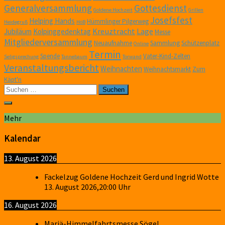
Generalversammlung
Gottesdienst
Goldene Hochzeit
Grillen
Josefsfest
Helping Hands
Hümmlinger Pilgerweg
Heidegruß
HöB
Kreuztracht
Lage
Jubiläum
Kolpinggedenktag
Messe
Mitgliederversammlung
Neuaufnahme
Sammlung
Schützenplatz
Online
Termin
Spende
Vater-Kind-Zelten
Seligsprechung
Tannebaum
Torwand
Veranstaltungsbericht
Weihnachten
Weihnachtsmarkt
Zum
Käpt'n
Suchen
nach:
Mehr
Kalendar
13. August 2026
Fackelzug Goldene Hochzeit Gerd und Ingrid Wotte
13. August 2026
,
20:00
Uhr
16. August 2026
Mariä-Himmelfahrtsmesse Sögel