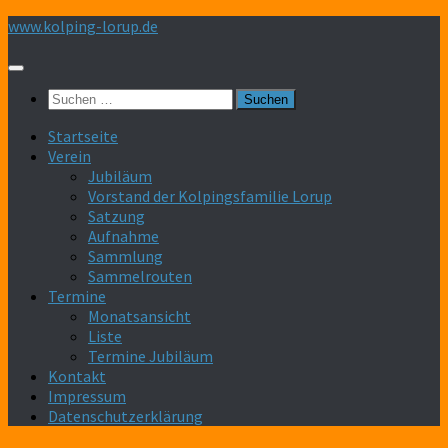
Zum
www.kolping-lorup.de
Inhalt
springen
Suchen
nach:
Startseite
Verein
Jubiläum
Vorstand der Kolpingsfamilie Lorup
Satzung
Aufnahme
Sammlung
Sammelrouten
Termine
Monatsansicht
Liste
Termine Jubiläum
Kontakt
Impressum
Datenschutzerklärung