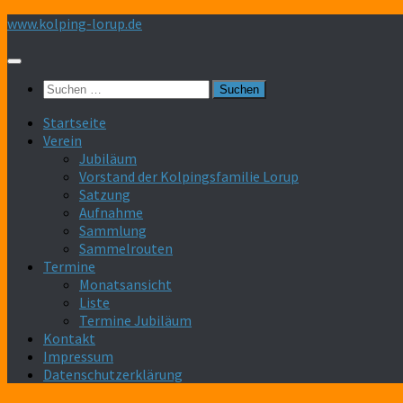
Zum
www.kolping-lorup.de
Inhalt
springen
Suchen
nach:
Startseite
Verein
Jubiläum
Vorstand der Kolpingsfamilie Lorup
Satzung
Aufnahme
Sammlung
Sammelrouten
Termine
Monatsansicht
Liste
Termine Jubiläum
Kontakt
Impressum
Datenschutzerklärung