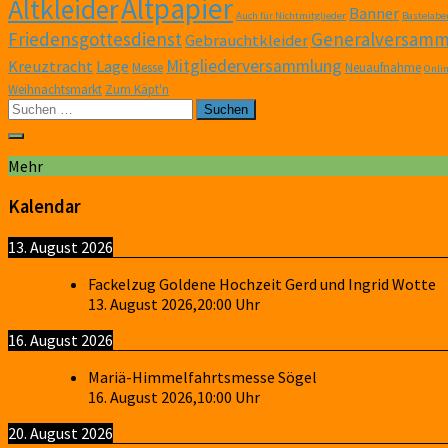
Altpapier
Altkleider
Banner
Auch für Nichtmitglieder
Bastelabe
Friedensgottesdienst
Generalversamm
Gebrauchtkleider
Mitgliederversammlung
Kreuztracht
Lage
Messe
Neuaufnahme
Onli
Weihnachtsmarkt
Zum Käpt'n
Suchen
nach:
Mehr
Kalendar
13. August 2026
Fackelzug Goldene Hochzeit Gerd und Ingrid Wotte
13. August 2026
,
20:00
Uhr
16. August 2026
Mariä-Himmelfahrtsmesse Sögel
16. August 2026
,
10:00
Uhr
20. August 2026