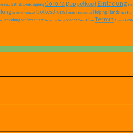
Einladung
Corona
Doppelkopf
Betriebsbesichtigung
nd
BeLu
Er
lung
Gottesdienst
Helping Hands
Hüm
Goldene Hochzeit
Grillen
Heidegruß
HöB
Termin
Sammlung
Schützenplatz
Spende
Vat
ne
Seligsprechung
Tannebaum
Torwand