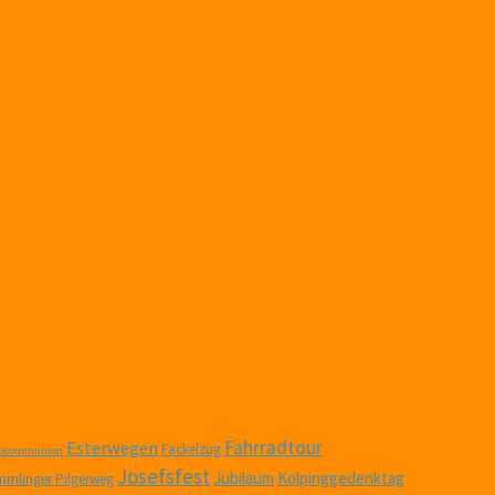
Fahrradtour
Esterwegen
Fackelzug
stkommunion
Josefsfest
Jubiläum
Kolpinggedenktag
mlinger Pilgerweg