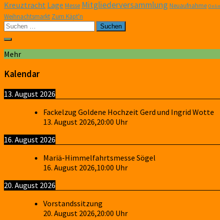
Mitgliederversammlung
Kreuztracht
Lage
Messe
Neuaufnahme
Onli
Weihnachtsmarkt
Zum Käpt'n
Suchen
nach:
Mehr
Kalendar
13. August 2026
Fackelzug Goldene Hochzeit Gerd und Ingrid Wotte
13. August 2026
,
20:00
Uhr
16. August 2026
Mariä-Himmelfahrtsmesse Sögel
16. August 2026
,
10:00
Uhr
20. August 2026
Vorstandssitzung
20. August 2026
,
20:00
Uhr