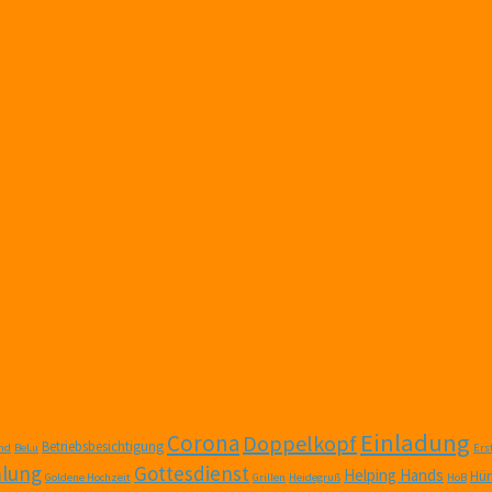
Einladung
Corona
Doppelkopf
Betriebsbesichtigung
nd
BeLu
Er
lung
Gottesdienst
Helping Hands
Hüm
Goldene Hochzeit
Grillen
Heidegruß
HöB