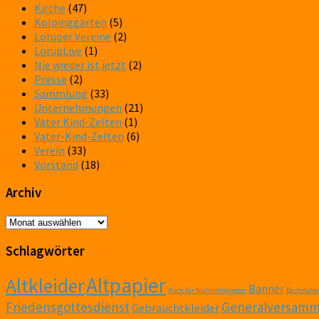
Kirche
(47)
Kolpinggarten
(5)
Loruper Vereine
(2)
LorupLive
(1)
Nie wieder ist jetzt
(2)
Presse
(2)
Sammlung
(33)
Unternehmungen
(21)
Vater Kind-Zelten
(1)
Vater-Kind-Zelten
(6)
Verein
(33)
Vorstand
(18)
Archiv
Archiv
Schlagwörter
Altpapier
Altkleider
Banner
Auch für Nichtmitglieder
Bastelabe
Friedensgottesdienst
Generalversamm
Gebrauchtkleider