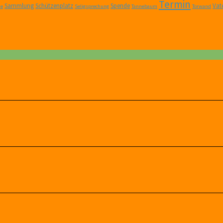
Termin
Sammlung
Schützenplatz
Spende
Vat
ne
Seligsprechung
Tannebaum
Torwand