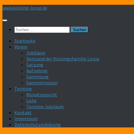
Zum
www.kolping-lorup.de
Inhalt
springen
Suchen
nach:
Startseite
Verein
Jubiläum
Vorstand der Kolpingsfamilie Lorup
Satzung
Aufnahme
Sammlung
Sammelrouten
Termine
Monatsansicht
Liste
Termine Jubiläum
Kontakt
Impressum
Datenschutzerklärung