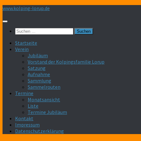
Zum
www.kolping-lorup.de
Inhalt
springen
Suchen
nach:
Startseite
Verein
Jubiläum
Vorstand der Kolpingsfamilie Lorup
Satzung
Aufnahme
Sammlung
Sammelrouten
Termine
Monatsansicht
Liste
Termine Jubiläum
Kontakt
Impressum
Datenschutzerklärung