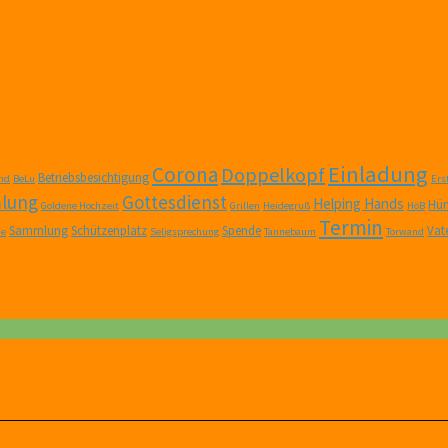
Einladung
Corona
Doppelkopf
Betriebsbesichtigung
nd
BeLu
Er
lung
Gottesdienst
Helping Hands
Hüm
Goldene Hochzeit
Grillen
Heidegruß
HöB
Termin
Sammlung
Schützenplatz
Spende
Vat
ne
Seligsprechung
Tannebaum
Torwand