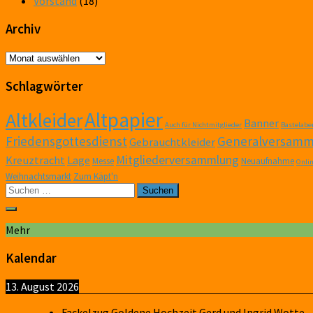
Vorstand
(18)
Archiv
Archiv
Schlagwörter
Altpapier
Altkleider
Banner
Auch für Nichtmitglieder
Bastelabe
Friedensgottesdienst
Generalversamm
Gebrauchtkleider
Mitgliederversammlung
Kreuztracht
Lage
Messe
Neuaufnahme
Onli
Weihnachtsmarkt
Zum Käpt'n
Suchen
nach:
Mehr
Kalendar
13. August 2026
Fackelzug Goldene Hochzeit Gerd und Ingrid Wotte