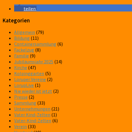
teilen
Kategorien
Allgemein
(79)
Bildung
(11)
Containersammlung
(6)
Fackelzug
(8)
Familie
(9)
Jubiläumsjahr 2025
(14)
Kirche
(47)
Kolpinggarten
(5)
Loruper Vereine
(2)
LorupLive
(1)
Nie wieder ist jetzt
(2)
Presse
(2)
Sammlung
(33)
Unternehmungen
(21)
Vater Kind-Zelten
(1)
Vater-Kind-Zelten
(6)
Verein
(33)