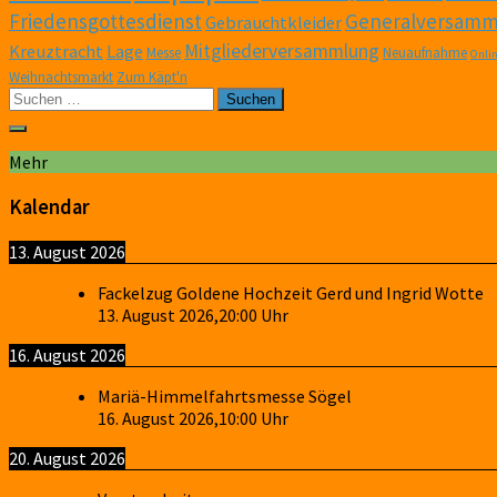
Friedensgottesdienst
Generalversamm
Gebrauchtkleider
Mitgliederversammlung
Kreuztracht
Lage
Messe
Neuaufnahme
Onli
Weihnachtsmarkt
Zum Käpt'n
Suchen
nach:
Mehr
Kalendar
13. August 2026
Fackelzug Goldene Hochzeit Gerd und Ingrid Wotte
13. August 2026
,
20:00
Uhr
16. August 2026
Mariä-Himmelfahrtsmesse Sögel
16. August 2026
,
10:00
Uhr
20. August 2026