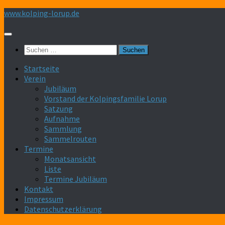
Zum
www.kolping-lorup.de
Inhalt
springen
Suchen
nach:
Startseite
Verein
Jubiläum
Vorstand der Kolpingsfamilie Lorup
Satzung
Aufnahme
Sammlung
Sammelrouten
Termine
Monatsansicht
Liste
Termine Jubiläum
Kontakt
Impressum
Datenschutzerklärung