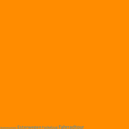
Fahrradtour
Esterwegen
Fackelzug
stkommunion