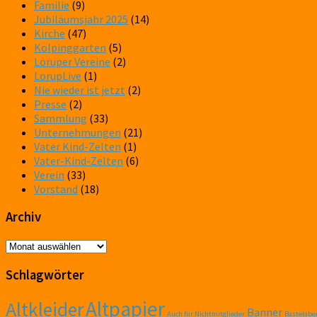
Familie
(9)
Jubiläumsjahr 2025
(14)
Kirche
(47)
Kolpinggarten
(5)
Loruper Vereine
(2)
LorupLive
(1)
Nie wieder ist jetzt
(2)
Presse
(2)
Sammlung
(33)
Unternehmungen
(21)
Vater Kind-Zelten
(1)
Vater-Kind-Zelten
(6)
Verein
(33)
Vorstand
(18)
Archiv
Archiv
Schlagwörter
Altpapier
Altkleider
Banner
Auch für Nichtmitglieder
Bastelabe