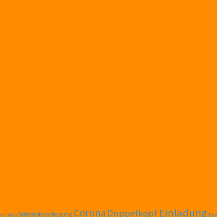
Einladung
Corona
Doppelkopf
Betriebsbesichtigung
nd
BeLu
Er