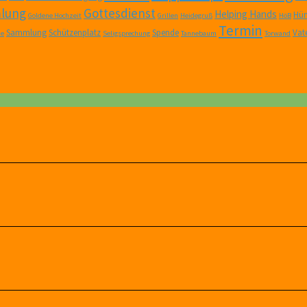
lung
Gottesdienst
Helping Hands
Hüm
Goldene Hochzeit
Grillen
Heidegruß
HöB
Termin
Sammlung
Schützenplatz
Spende
Vat
ne
Seligsprechung
Tannebaum
Torwand