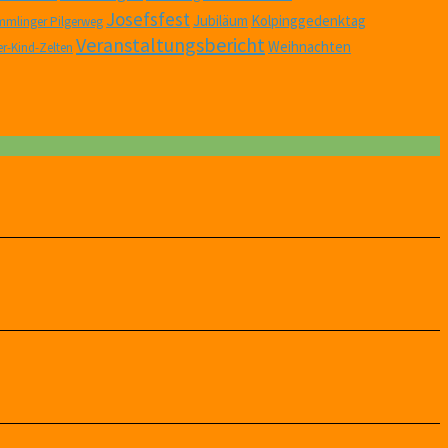
Josefsfest
Jubiläum
Kolpinggedenktag
mlinger Pilgerweg
Veranstaltungsbericht
Weihnachten
er-Kind-Zelten