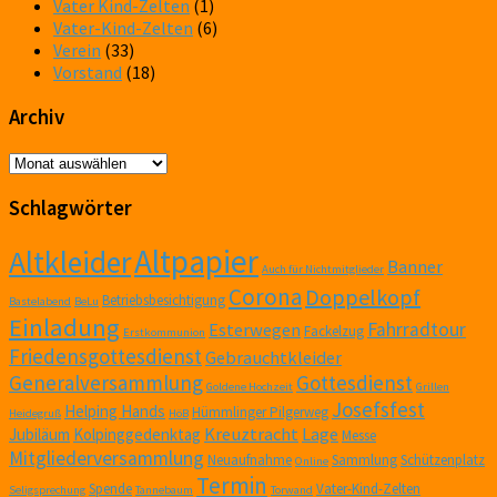
Vater Kind-Zelten
(1)
Vater-Kind-Zelten
(6)
Verein
(33)
Vorstand
(18)
Archiv
Archiv
Schlagwörter
Altpapier
Altkleider
Banner
Auch für Nichtmitglieder
Corona
Doppelkopf
Betriebsbesichtigung
Bastelabend
BeLu
Einladung
Fahrradtour
Esterwegen
Fackelzug
Erstkommunion
Friedensgottesdienst
Gebrauchtkleider
Generalversammlung
Gottesdienst
Goldene Hochzeit
Grillen
Josefsfest
Helping Hands
Hümmlinger Pilgerweg
Heidegruß
HöB
Kreuztracht
Lage
Jubiläum
Kolpinggedenktag
Messe
Mitgliederversammlung
Neuaufnahme
Sammlung
Schützenplatz
Online
Termin
Spende
Vater-Kind-Zelten
Seligsprechung
Tannebaum
Torwand