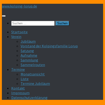
Zum
www.kolping-lorup.de
Inhalt
springen
Suchen
nach:
Startseite
Verein
Jubiläum
Vorstand der Kolpingsfamilie Lorup
Satzung
Aufnahme
Sammlung
Sammelrouten
Termine
Monatsansicht
Liste
Termine Jubiläum
Kontakt
Impressum
Datenschutzerklärung