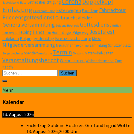
Corona
Doppelkopf
Betriebsbesichtigung
Bastelabend
BeLu
Einladung
Fahrradtour
Esterwegen
Fackelzug
Erstkommunion
Friedensgottesdienst
Gebrauchtkleider
Generalversammlung
Gottesdienst
Goldene Hochzeit
Grillen
Josefsfest
Helping Hands
Hümmlinger Pilgerweg
Heidegruß
HöB
Kreuztracht
Lage
Jubiläum
Kolpinggedenktag
Messe
Mitgliederversammlung
Neuaufnahme
Sammlung
Schützenplatz
Online
Termin
Spende
Vater-Kind-Zelten
Seligsprechung
Tannebaum
Torwand
Veranstaltungsbericht
Weihnachten
Weihnachtsmarkt
Zum
Käpt'n
Suchen
nach:
Mehr
Kalendar
13. August 2026
Fackelzug Goldene Hochzeit Gerd und Ingrid Wotte
13. August 2026
,
20:00
Uhr