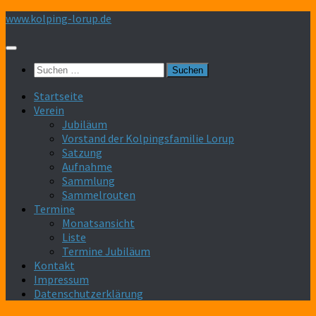
Zum
www.kolping-lorup.de
Inhalt
springen
Suchen
nach:
Startseite
Verein
Jubiläum
Vorstand der Kolpingsfamilie Lorup
Satzung
Aufnahme
Sammlung
Sammelrouten
Termine
Monatsansicht
Liste
Termine Jubiläum
Kontakt
Impressum
Datenschutzerklärung