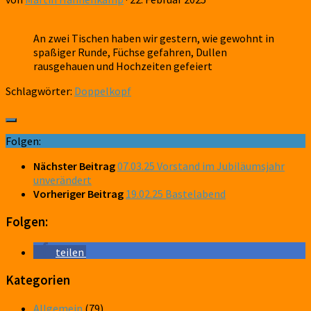
An zwei Tischen haben wir gestern, wie gewohnt in
spaßiger Runde, Füchse gefahren, Dullen
rausgehauen und Hochzeiten gefeiert
Schlagwörter:
Doppelkopf
Folgen:
Nächster Beitrag
07.03.25 Vorstand im Jubiläumsjahr
unverändert
Vorheriger Beitrag
19.02.25 Bastelabend
Folgen:
teilen
Kategorien
Allgemein
(79)