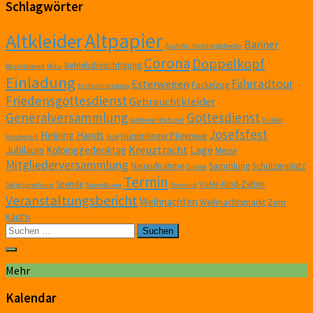
Schlagwörter
Altpapier
Altkleider
Banner
Auch für Nichtmitglieder
Corona
Doppelkopf
Betriebsbesichtigung
Bastelabend
BeLu
Einladung
Fahrradtour
Esterwegen
Fackelzug
Erstkommunion
Friedensgottesdienst
Gebrauchtkleider
Generalversammlung
Gottesdienst
Goldene Hochzeit
Grillen
Josefsfest
Helping Hands
Hümmlinger Pilgerweg
Heidegruß
HöB
Kreuztracht
Lage
Jubiläum
Kolpinggedenktag
Messe
Mitgliederversammlung
Neuaufnahme
Sammlung
Schützenplatz
Online
Termin
Spende
Vater-Kind-Zelten
Seligsprechung
Tannebaum
Torwand
Veranstaltungsbericht
Weihnachten
Weihnachtsmarkt
Zum
Käpt'n
Suchen
nach:
Mehr
Kalendar