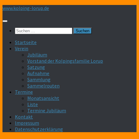
Zum
www.kolping-lorup.de
Inhalt
springen
Suchen
nach:
Startseite
Verein
Jubiläum
Vorstand der Kolpingsfamilie Lorup
Satzung
Aufnahme
Sammlung
Sammelrouten
Termine
Monatsansicht
Liste
Termine Jubiläum
Kontakt
Impressum
Datenschutzerklärung