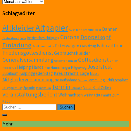
Archiv
Schlagwörter
Altpapier
Altkleider
Banner
Auch für Nichtmitglieder
Corona
Doppelkopf
Betriebsbesichtigung
Bastelabend
BeLu
Einladung
Fahrradtour
Esterwegen
Fackelzug
Erstkommunion
Friedensgottesdienst
Gebrauchtkleider
Generalversammlung
Gottesdienst
Goldene Hochzeit
Grillen
Josefsfest
Helping Hands
Hümmlinger Pilgerweg
Heidegruß
HöB
Kreuztracht
Lage
Jubiläum
Kolpinggedenktag
Messe
Mitgliederversammlung
Neuaufnahme
Sammlung
Schützenplatz
Online
Termin
Spende
Vater-Kind-Zelten
Seligsprechung
Tannebaum
Torwand
Veranstaltungsbericht
Weihnachten
Weihnachtsmarkt
Zum
Käpt'n
Suchen
nach:
Mehr