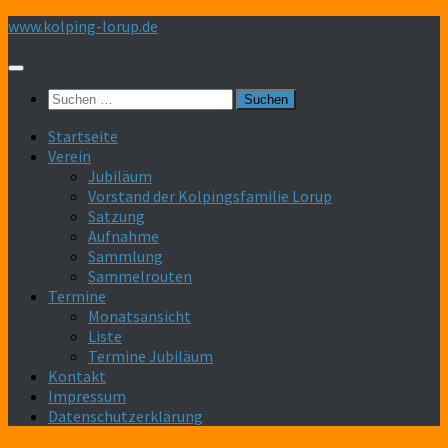
Zum
www.kolping-lorup.de
Inhalt
springen
Suchen
nach:
Startseite
Verein
Jubiläum
Vorstand der Kolpingsfamilie Lorup
Satzung
Aufnahme
Sammlung
Sammelrouten
Termine
Monatsansicht
Liste
Termine Jubiläum
Kontakt
Impressum
Datenschutzerklärung