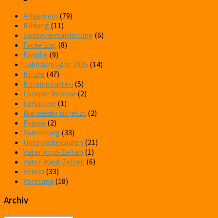
Allgemein
(79)
Bildung
(11)
Containersammlung
(6)
Fackelzug
(8)
Familie
(9)
Jubiläumsjahr 2025
(14)
Kirche
(47)
Kolpinggarten
(5)
Loruper Vereine
(2)
LorupLive
(1)
Nie wieder ist jetzt
(2)
Presse
(2)
Sammlung
(33)
Unternehmungen
(21)
Vater Kind-Zelten
(1)
Vater-Kind-Zelten
(6)
Verein
(33)
Vorstand
(18)
Archiv