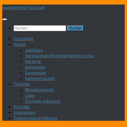
Zum
www.kolping-lorup.de
Inhalt
springen
Suchen
nach:
Startseite
Verein
Jubiläum
Vorstand der Kolpingsfamilie Lorup
Satzung
Aufnahme
Sammlung
Sammelrouten
Termine
Monatsansicht
Liste
Termine Jubiläum
Kontakt
Impressum
Datenschutzerklärung