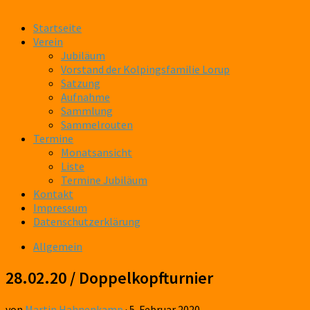
Startseite
Verein
Jubiläum
Vorstand der Kolpingsfamilie Lorup
Satzung
Aufnahme
Sammlung
Sammelrouten
Termine
Monatsansicht
Liste
Termine Jubiläum
Kontakt
Impressum
Datenschutzerklärung
Allgemein
28.02.20 / Doppelkopfturnier
von
Martin Hahnenkamp
·
5. Februar 2020