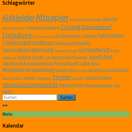
Schlagwörter
Altpapier
Altkleider
Banner
Auch für Nichtmitglieder
Corona
Doppelkopf
Betriebsbesichtigung
Bastelabend
BeLu
Einladung
Fahrradtour
Esterwegen
Fackelzug
Erstkommunion
Friedensgottesdienst
Gebrauchtkleider
Generalversammlung
Gottesdienst
Goldene Hochzeit
Grillen
Josefsfest
Helping Hands
Hümmlinger Pilgerweg
Heidegruß
HöB
Kreuztracht
Lage
Jubiläum
Kolpinggedenktag
Messe
Mitgliederversammlung
Neuaufnahme
Sammlung
Schützenplatz
Online
Termin
Spende
Vater-Kind-Zelten
Seligsprechung
Tannebaum
Torwand
Veranstaltungsbericht
Weihnachten
Weihnachtsmarkt
Zum
Käpt'n
Suchen
nach:
Mehr
Kalendar