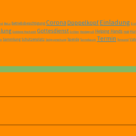
Einladung
Corona
Doppelkopf
Betriebsbesichtigung
nd
BeLu
Er
lung
Gottesdienst
Helping Hands
Hüm
Goldene Hochzeit
Grillen
Heidegruß
HöB
Termin
Sammlung
Schützenplatz
Spende
Vat
ne
Seligsprechung
Tannebaum
Torwand