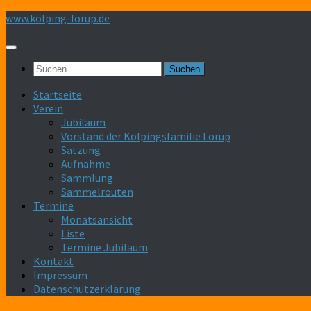
Zum
www.kolping-lorup.de
Inhalt
springen
Suchen
nach:
Startseite
Verein
Jubiläum
Vorstand der Kolpingsfamilie Lorup
Satzung
Aufnahme
Sammlung
Sammelrouten
Termine
Monatsansicht
Liste
Termine Jubiläum
Kontakt
Impressum
Datenschutzerklärung