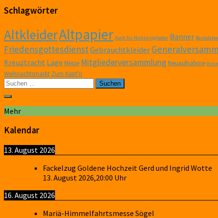
Schlagwörter
Altpapier
Altkleider
Banner
Auch für Nichtmitglieder
Bastelabe
Friedensgottesdienst
Generalversamm
Gebrauchtkleider
Mitgliederversammlung
Kreuztracht
Lage
Messe
Neuaufnahme
Onli
Weihnachtsmarkt
Zum Käpt'n
Suchen
nach:
Mehr
Kalendar
13. August 2026
Fackelzug Goldene Hochzeit Gerd und Ingrid Wotte
13. August 2026
,
20:00
Uhr
16. August 2026
Mariä-Himmelfahrtsmesse Sögel