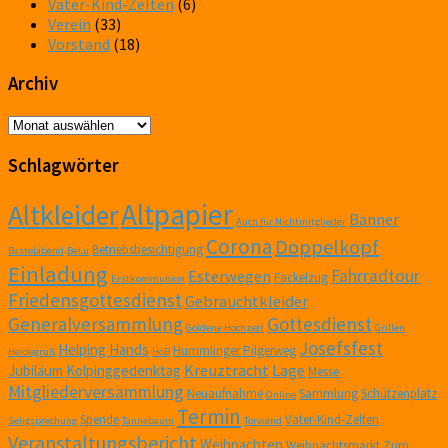
Vater-Kind-Zelten
(6)
Verein
(33)
Vorstand
(18)
Archiv
Archiv
Schlagwörter
Altpapier
Altkleider
Banner
Auch für Nichtmitglieder
Corona
Doppelkopf
Betriebsbesichtigung
Bastelabend
BeLu
Einladung
Fahrradtour
Esterwegen
Fackelzug
Erstkommunion
Friedensgottesdienst
Gebrauchtkleider
Generalversammlung
Gottesdienst
Goldene Hochzeit
Grillen
Josefsfest
Helping Hands
Hümmlinger Pilgerweg
Heidegruß
HöB
Kreuztracht
Lage
Jubiläum
Kolpinggedenktag
Messe
Mitgliederversammlung
Neuaufnahme
Sammlung
Schützenplatz
Online
Termin
Spende
Vater-Kind-Zelten
Seligsprechung
Tannebaum
Torwand
Veranstaltungsbericht
Weihnachten
Weihnachtsmarkt
Zum