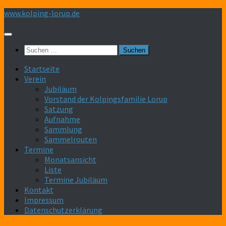
Zum
www.kolping-lorup.de
Inhalt
springen
Suchen
nach:
Startseite
Verein
Jubiläum
Vorstand der Kolpingsfamilie Lorup
Satzung
Aufnahme
Sammlung
Sammelrouten
Termine
Monatsansicht
Liste
Termine Jubiläum
Kontakt
Impressum
Datenschutzerklärung