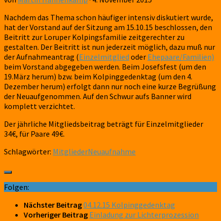
Nachdem das Thema schon häufiger intensiv diskutiert wurde,
hat der Vorstand auf der Sitzung am 15.10.15 beschlossen, den
Beitritt zur Loruper Kolpingsfamilie zeitgerechter zu
gestalten. Der Beitritt ist nun jederzeit möglich, dazu muß nur
der Aufnahmeantrag (
Einzelmitglied
oder
Ehepaare/Familien)
beim Vorstand abgegeben werden. Beim Josefsfest (um den
19.März herum) bzw. beim Kolpinggedenktag (um den 4.
Dezember herum) erfolgt dann nur noch eine kurze Begrüßung
der Neuaufgenommen. Auf den Schwur aufs Banner wird
komplett verzichtet.
Der jährliche Mitgliedsbeitrag beträgt für Einzelmitglieder
34€, für Paare 49€.
Schlagwörter:
Mitglieder
Neuaufnahme
Folgen:
Nächster Beitrag
04.12.15 Kolpinggedenktag
Vorheriger Beitrag
Einladung zur Lichterprozession